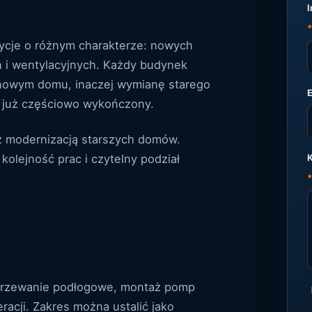
I
*
ycje o różnym charakterze: nowych
n i wentylacyjnych. Każdy budynek
w nowym domu, inaczej wymianę starego
st już częściowo wykończony.
 z modernizacją starszych domów.
olejność prac i czytelny podział
K
*
ogrzewanie podłogowe, montaż pomp
racji. Zakres można ustalić jako