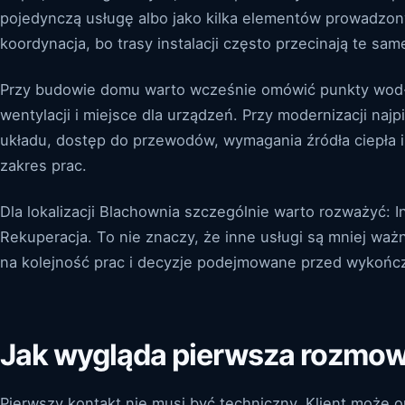
pojedynczą usługę albo jako kilka elementów prowadzon
koordynacja, bo trasy instalacji często przecinają te sam
Przy budowie domu warto wcześnie omówić punkty wod-ka
wentylacji i miejsce dla urządzeń. Przy modernizacji n
układu, dostęp do przewodów, wymagania źródła ciepła i
zakres prac.
Dla lokalizacji Blachownia szczególnie warto rozważyć: I
Rekuperacja. To nie znaczy, że inne usługi są mniej ważn
na kolejność prac i decyzje podejmowane przed wykoń
Jak wygląda pierwsza rozmo
Pierwszy kontakt nie musi być techniczny. Klient może o