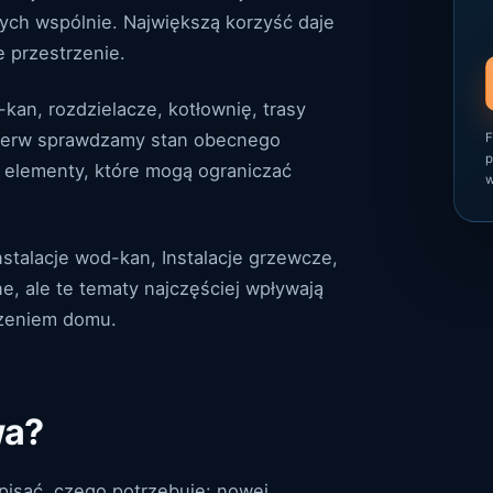
ych wspólnie. Największą korzyść daje
e przestrzenie.
n, rozdzielacze, kotłownię, trasy
ajpierw sprawdzamy stan obecnego
F
p
 elementy, które mogą ograniczać
w
nstalacje wod-kan, Instalacje grzewcze,
e, ale te tematy najczęściej wpływają
czeniem domu.
wa?
pisać, czego potrzebuje: nowej