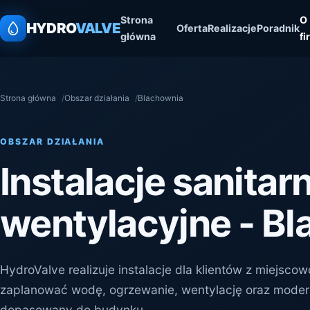
Strona
O
HYDRO
VALVE
Oferta
Realizacje
Poradnik
główna
fi
Strona główna
Obszar działania
Blachownia
OBSZAR DZIAŁANIA
Instalacje sanitar
wentylacyjne - B
HydroValve realizuje instalacje dla klientów z miejsc
zaplanować wodę, ogrzewanie, wentylację oraz moder
dopasowany do budynku.