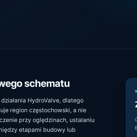
owego schematu
działania HydroValve, dlatego
guje region częstochowski, a nie
czenie przy oględzinach, ustalaniu
 między etapami budowy lub