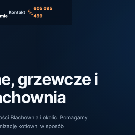
605 095
Kontakt
rmie
459
ne, grzewcze i
lachownia
owości Blachownia i okolic. Pomagamy
nizację kotłowni w sposób