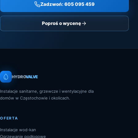
Zadzwoń: 605 095 459
Poproś o wycenę
HYDRO
VALVE
Instalacje sanitarne, grzewcze i wentylacyjne dla
domów w Częstochowie i okolicach.
OFERTA
Instalacje wod-kan
Ogrzewanie podłogowe