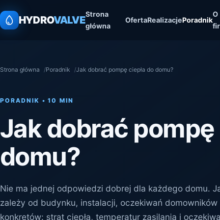
Strona
O
HYDRO
VALVE
Oferta
Realizacje
Poradnik
główna
fi
Strona główna
Poradnik
Jak dobrać pompę ciepła do domu?
PORADNIK • 10 MIN
Jak dobrać pompę 
domu?
Nie ma jednej odpowiedzi dobrej dla każdego domu. 
zależy od budynku, instalacji, oczekiwań domowników
konkretów: strat ciepła, temperatur zasilania i oczek