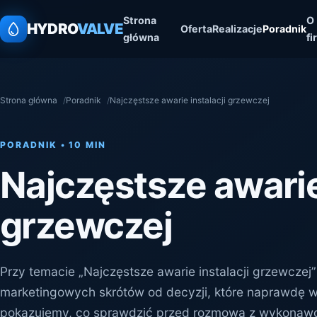
Strona
O
HYDRO
VALVE
Oferta
Realizacje
Poradnik
główna
fi
Strona główna
Poradnik
Najczęstsze awarie instalacji grzewczej
PORADNIK • 10 MIN
Najczęstsze awarie 
grzewczej
Przy temacie „Najczęstsze awarie instalacji grzewczej”
marketingowych skrótów od decyzji, które naprawdę w
pokazujemy, co sprawdzić przed rozmową z wykonawcą