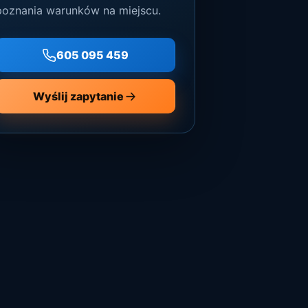
poznania warunków na miejscu.
605 095 459
Wyślij zapytanie