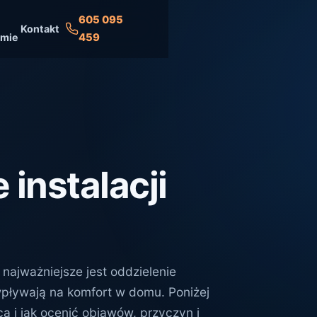
605 095
Kontakt
rmie
459
instalacji
 najważniejsze jest oddzielenie
pływają na komfort w domu. Poniżej
 i jak ocenić objawów, przyczyn i