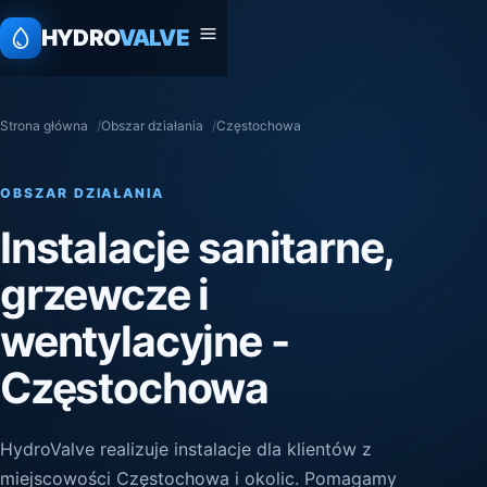
HYDRO
VALVE
Strona główna
Obszar działania
Częstochowa
OBSZAR DZIAŁANIA
Instalacje sanitarne,
grzewcze i
wentylacyjne -
Częstochowa
HydroValve realizuje instalacje dla klientów z
miejscowości Częstochowa i okolic. Pomagamy