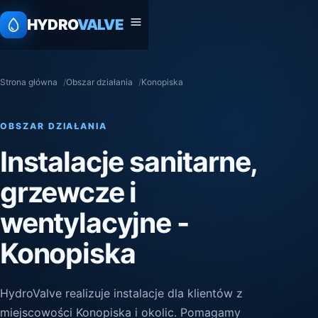
HYDRO
VALVE
Strona główna
Obszar działania
Konopiska
OBSZAR DZIAŁANIA
Instalacje sanitarne,
grzewcze i
wentylacyjne -
Konopiska
HydroValve realizuje instalacje dla klientów z
miejscowości Konopiska i okolic. Pomagamy