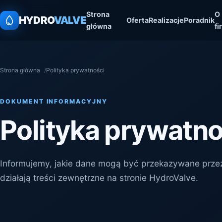
Strona
O
HYDRO
VALVE
Oferta
Realizacje
Poradnik
główna
fi
Strona główna
Polityka prywatności
DOKUMENT INFORMACYJNY
Polityka prywatno
Informujemy, jakie dane mogą być przekazywane przez
działają treści zewnętrzne na stronie HydroValve.