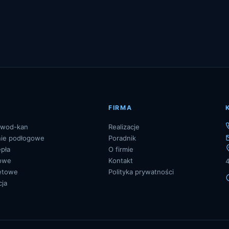
FIRMA
e wod-kan
Realizacje
ie podłogowe
Poradnik
pła
O firmie
zowe
Kontakt
letowe
Polityka prywatności
cja