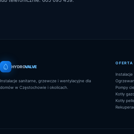
OFERTA
HYDRO
VALVE
Instalacj
Instalacje sanitarne, grzewcze i wentylacyjne dla
Ogrzewan
domów w Częstochowie i okolicach.
Pompy cie
Kotły ga
Kotły pel
Rekupera